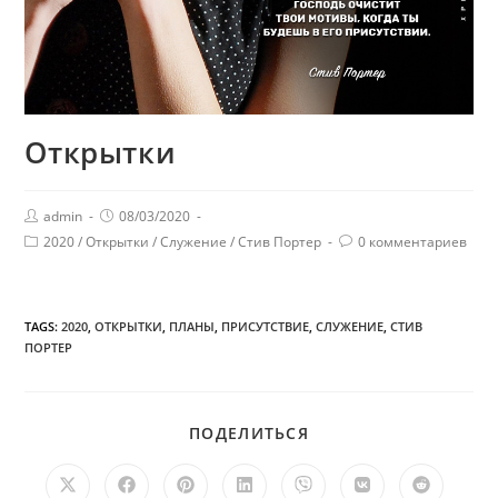
Открытки
admin
08/03/2020
2020
/
Открытки
/
Служение
/
Стив Портер
0 комментариев
TAGS:
2020
,
ОТКРЫТКИ
,
ПЛАНЫ
,
ПРИСУТСТВИЕ
,
СЛУЖЕНИЕ
,
СТИВ
ПОРТЕР
ПОДЕЛИТЬСЯ
ПОДЕЛИТЬСЯ
ЭТИМ
КОНТЕНТОМ
Открывается
Открывается
Открывается
Открывается
Открывается
Открывается
Открыв