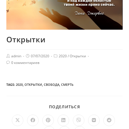
Открытки
admin
07/07/2020
2020
/
Открытки
0 комментариев
TAGS:
2020
,
ОТКРЫТКИ
,
СВОБОДА
,
СМЕРТЬ
ПОДЕЛИТЬСЯ
ПОДЕЛИТЬСЯ
ЭТИМ
КОНТЕНТОМ
Открывается
Открывается
Открывается
Открывается
Открывается
Открывается
Открыв
в
в
в
в
в
в
в