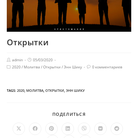
Открытки
admin
05/03/2020
2020
/
Молитва
/
Открытки
/
Энн Шику
0 комментариев
TAGS:
2020
,
МОЛИТВА
,
ОТКРЫТКИ
,
ЭНН ШИКУ
ПОДЕЛИТЬСЯ
ПОДЕЛИТЬСЯ
ЭТИМ
КОНТЕНТОМ
Открывается
Открывается
Открывается
Открывается
Открывается
Открывается
Открыв
в
в
в
в
в
в
в