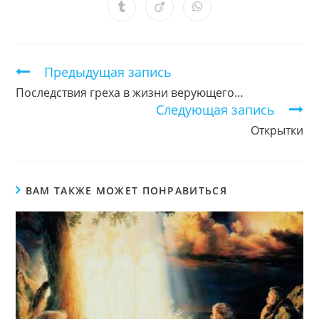
новом
новом
новом
новом
новом
новом
новом
Открывается
Открывается
Открывается
окне
окне
окне
окне
окне
окне
окне
в
в
в
новом
новом
новом
окне
окне
окне
Продолжить
Предыдущая запись
чтение
Последствия греха в жизни верующего…
Следующая запись
Открытки
ВАМ ТАКЖЕ МОЖЕТ ПОНРАВИТЬСЯ