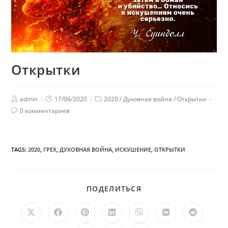
Открытки
admin
17/06/2020
2020
/
Духовная война
/
Открытки
0 комментариев
TAGS:
2020
,
ГРЕХ
,
ДУХОВНАЯ ВОЙНА
,
ИСКУШЕНИЕ
,
ОТКРЫТКИ
ПОДЕЛИТЬСЯ
ПОДЕЛИТЬСЯ
ЭТИМ
КОНТЕНТОМ
Открывается
Открывается
Открывается
Открывается
Открывается
Открывается
Открыв
в
в
в
в
в
в
в