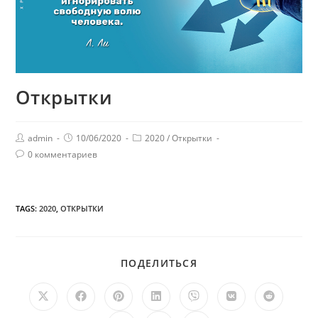
Открытки
admin
10/06/2020
2020
/
Открытки
0 комментариев
TAGS:
2020
,
ОТКРЫТКИ
ПОДЕЛИТЬСЯ
ПОДЕЛИТЬСЯ
ЭТИМ
КОНТЕНТОМ
Открывается
Открывается
Открывается
Открывается
Открывается
Открывается
Открыв
в
в
в
в
в
в
в