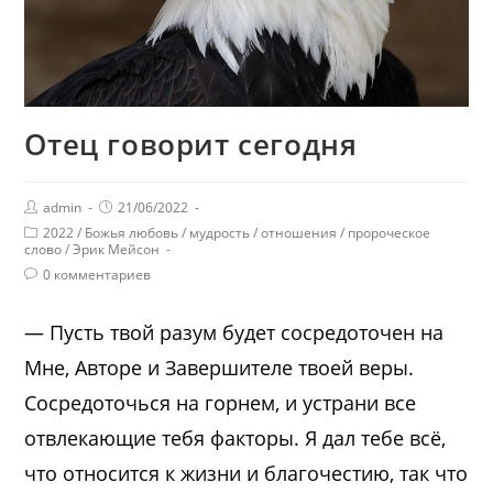
Отец говорит сегодня
admin
21/06/2022
2022
/
Божья любовь
/
мудрость
/
отношения
/
пророческое
слово
/
Эрик Мейсон
0 комментариев
— Пусть твой разум будет сосредоточен на
Мне, Авторе и Завершителе твоей веры.
Сосредоточься на горнем, и устрани все
отвлекающие тебя факторы. Я дал тебе всё,
что относится к жизни и благочестию, так что