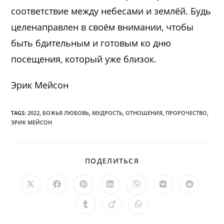
соответствие между небесами и землёй. Будь
целенаправлен в своём внимании, чтобы
быть бдительным и готовым ко дню
посещения, который уже близок.
Эрик Мейсон
TAGS:
2022
,
БОЖЬЯ ЛЮБОВЬ
,
МУДРОСТЬ
,
ОТНОШЕНИЯ
,
ПРОРОЧЕСТВО
,
ЭРИК МЕЙСОН
ПОДЕЛИТЬСЯ
ПОДЕЛИТЬСЯ
ЭТИМ
КОНТЕНТОМ
Открывается
Открывается
Открывается
Открывается
Открывается
Открывается
Открыв
в
в
в
в
в
в
в
новом
новом
новом
новом
новом
новом
новом
Открывается
Открывается
Открывается
окне
окне
окне
окне
окне
окне
окне
в
в
в