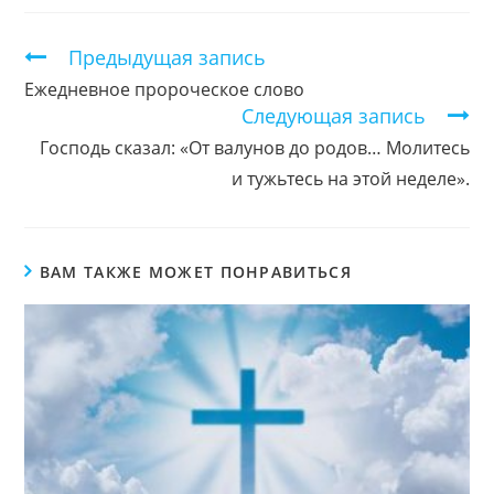
новом
новом
новом
окне
окне
окне
Продолжить
Предыдущая запись
чтение
Ежедневное пророческое слово
Следующая запись
Господь сказал: «От валунов до родов… Молитесь
и тужьтесь на этой неделе».
ВАМ ТАКЖЕ МОЖЕТ ПОНРАВИТЬСЯ