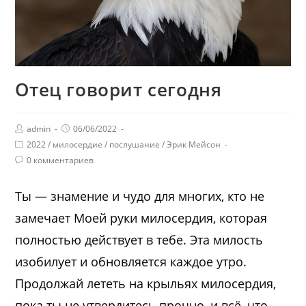
Отец говорит сегодня
admin
06/06/2022
2022
/
милосердие
/
послушание
/
Эрик Мейсон
0 комментариев
Ты — знамение и чудо для многих, кто не
замечает Моей руки милосердия, которая
полностью действует в тебе. Эта милость
изобилует и обновляется каждое утро.
Продолжай лететь на крыльях милосердия,
пока ты не утвердитесь прочно, и всё, что