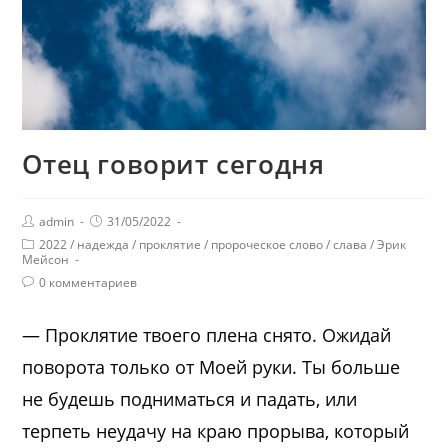
Отец говорит сегодня
admin
31/05/2022
2022
/
надежда
/
проклятие
/
пророческое слово
/
слава
/
Эрик
Мейсон
0 комментариев
— Проклятие твоего плена снято. Ожидай
поворота только от Моей руки. Ты больше
не будешь подниматься и падать, или
терпеть неудачу на краю прорыва, который