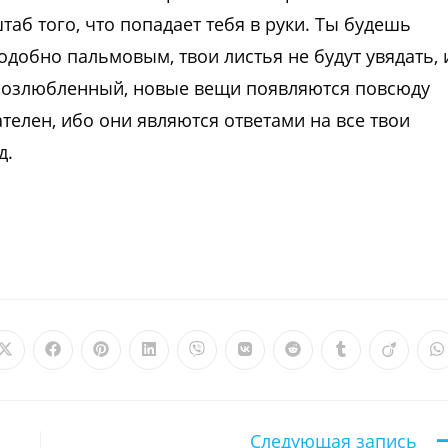
аб того, что попадает тебя в руки. Ты будешь
подобно пальмовым, твои листья не будут увядать, 
Возлюбленный, новые вещи появляются повсюду
ателен, ибо они являются ответами на все твои
д.
Открывается
Открывается
Открывается
Открывается
Открывается
Открывается
Открывается
Открываетс
Откры
О
в
в
в
в
в
в
в
в
в
в
новом
новом
новом
новом
новом
новом
новом
новом
новом
н
окне
окне
окне
окне
окне
окне
окне
окне
окне
о
Следующая запись