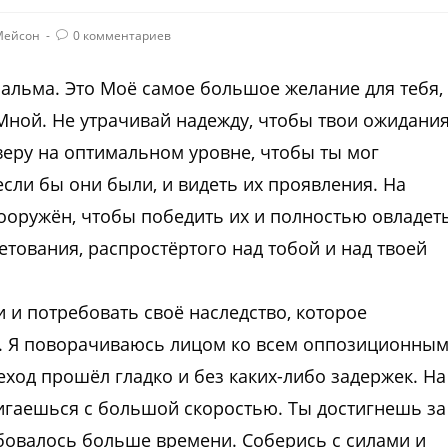
Мейсон
0 комментариев
пальма. Это Моё самое большое желание для тебя,
Мной. Не утрачивай надежду, чтобы твои ожидани
веру на оптимальном уровне, чтобы ты мог
 если бы они были, и видеть их проявления. На
вооружён, чтобы победить их и полностью овладет
етования, распростёртого над тобой и над твоей
и и потребовать своё наследство, которое
е. Я поворачиваюсь лицом ко всем оппозиционны
ход прошёл гладко и без каких-либо задержек. На
двигаешься с большой скоростью. Ты достигнешь за
ебовалось больше времени. Соберись с силами и