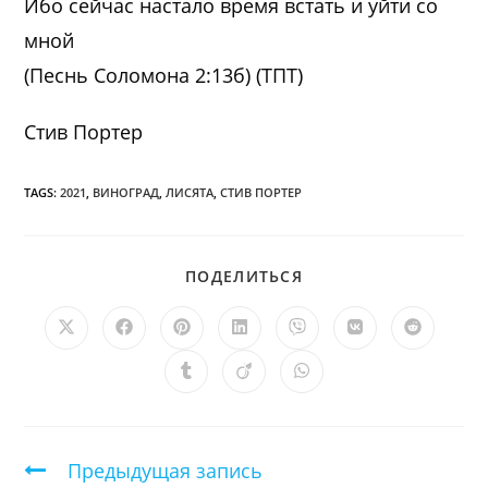
Ибо сейчас настало время встать и уйти со
мной
(Песнь Соломона 2:13б) (ТПТ)
Стив Портер
TAGS:
2021
,
ВИНОГРАД
,
ЛИСЯТА
,
СТИВ ПОРТЕР
ПОДЕЛИТЬСЯ
ПОДЕЛИТЬСЯ
ЭТИМ
КОНТЕНТОМ
Открывается
Открывается
Открывается
Открывается
Открывается
Открывается
Открыв
в
в
в
в
в
в
в
новом
новом
новом
новом
новом
новом
новом
Открывается
Открывается
Открывается
окне
окне
окне
окне
окне
окне
окне
в
в
в
новом
новом
новом
окне
окне
окне
Продолжить
Предыдущая запись