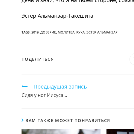
день и знай, что Я на твоей стороне, сраж
Эстер Альманзар-Такешита
TAGS:
2019
,
ДОВЕРИЕ
,
МОЛИТВА
,
РУКА
,
ЭСТЕР АЛЬМАНЗАР
ПОДЕЛИТЬСЯ
ПОДЕЛИТЬСЯ
ЭТИМ
КОНТЕНТОМ
Продолжить
Предыдущая запись
чтение
Сидя у ног Иисуса…
ВАМ ТАКЖЕ МОЖЕТ ПОНРАВИТЬСЯ