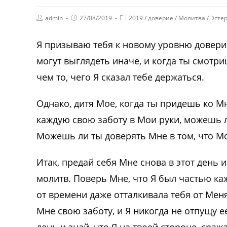
admin
27/08/2019
2019
/
доверие
/
Молитва
/
Эсте
Я призываю тебя к новому уровню доверия
могут выглядеть иначе, и когда ты смотриш
чем то, чего Я сказал тебе держаться.
Однако, дитя Мое, когда ты придешь ко Мн
каждую свою заботу в Мои руки, можешь л
Можешь ли ты доверять Мне в том, что Мо
Итак, предай себя Мне снова в этот день 
молитв. Поверь Мне, что Я был частью каж
от времени даже отталкивала тебя от Мен
Мне свою заботу, и Я никогда не отпущу ее