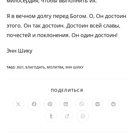
милосердия, чтобы выполнить их.
Я в вечном долгу перед Богом. О, Он достоин
этого. Он так достоин. Достоин всей славы,
почестей и поклонения. Он один достоин!
Энн Шику
TAGS:
2021
,
БЛАГОДАТЬ
,
МОЛИТВА
,
ЭНН ШИКУ
ПОДЕЛИТЬСЯ
ПОДЕЛИТЬСЯ
ЭТИМ
КОНТЕНТОМ
Открывается
Открывается
Открывается
Открывается
Открывается
Открывается
Открыв
в
в
в
в
в
в
в
новом
новом
новом
новом
новом
новом
новом
Открывается
Открывается
Открывается
окне
окне
окне
окне
окне
окне
окне
в
в
в
новом
новом
новом