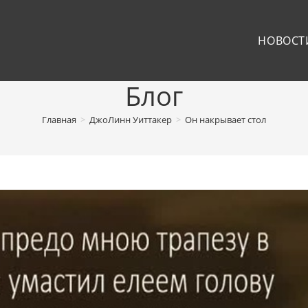
НОВОСТ
Блог
Главная
>
ДжоЛинн Уиттакер
>
Он накрывает стол