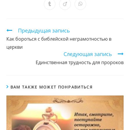
новом
новом
новом
новом
новом
новом
новом
Открывается
Открывается
Открывается
окне
окне
окне
окне
окне
окне
окне
в
в
в
новом
новом
новом
окне
окне
окне
Продолжить
Предыдущая запись
чтение
Как бороться с библейской неграмотностью в
церкви
Следующая запись
Единственная трудность для пророков
ВАМ ТАКЖЕ МОЖЕТ ПОНРАВИТЬСЯ