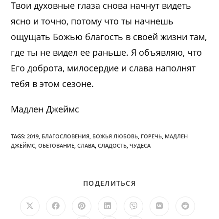
Твои духовные глаза снова начнут видеть
ясно и точно, потому что ты начнешь
ощущать Божью благость в своей жизни там,
где ты не видел ее раньше. Я объявляю, что
Его доброта, милосердие и слава наполнят
тебя в этом сезоне.
Мадлен Джеймс
TAGS:
2019
,
БЛАГОСЛОВЕНИЯ
,
БОЖЬЯ ЛЮБОВЬ
,
ГОРЕЧЬ
,
МАДЛЕН
ДЖЕЙМС
,
ОБЕТОВАНИЕ
,
СЛАВА
,
СЛАДОСТЬ
,
ЧУДЕСА
ПОДЕЛИТЬСЯ
ПОДЕЛИТЬСЯ
ЭТИМ
КОНТЕНТОМ
Открывается
Открывается
Открывается
Открывается
Открывается
Открывается
Открыв
в
в
в
в
в
в
в