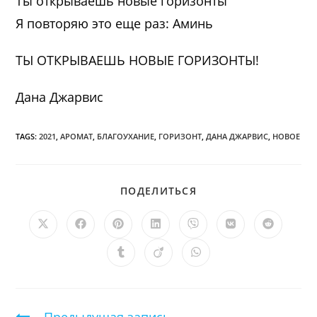
Ты открываешь новые горизонты
Я повторяю это еще раз: Аминь
ТЫ ОТКРЫВАЕШЬ НОВЫЕ ГОРИЗОНТЫ!
Дана Джарвис
TAGS:
2021
,
АРОМАТ
,
БЛАГОУХАНИЕ
,
ГОРИЗОНТ
,
ДАНА ДЖАРВИС
,
НОВОЕ
ПОДЕЛИТЬСЯ
ПОДЕЛИТЬСЯ
ЭТИМ
КОНТЕНТОМ
Открывается
Открывается
Открывается
Открывается
Открывается
Открывается
Открыв
в
в
в
в
в
в
в
новом
новом
новом
новом
новом
новом
новом
Открывается
Открывается
Открывается
окне
окне
окне
окне
окне
окне
окне
в
в
в
новом
новом
новом
окне
окне
окне
Продолжить