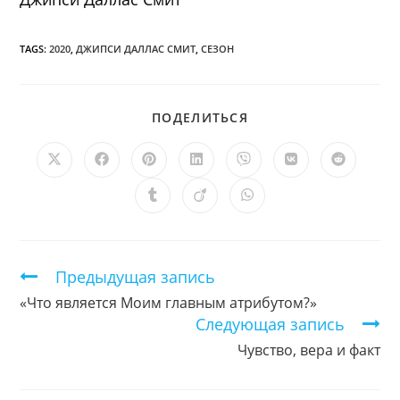
TAGS:
2020
,
ДЖИПСИ ДАЛЛАС СМИТ
,
СЕЗОН
ПОДЕЛИТЬСЯ
ПОДЕЛИТЬСЯ
ЭТИМ
КОНТЕНТОМ
Открывается
Открывается
Открывается
Открывается
Открывается
Открывается
Открыв
в
в
в
в
в
в
в
новом
новом
новом
новом
новом
новом
новом
Открывается
Открывается
Открывается
окне
окне
окне
окне
окне
окне
окне
в
в
в
новом
новом
новом
окне
окне
окне
Продолжить
Предыдущая запись
чтение
«Что является Моим главным атрибутом?»
Следующая запись
Чувство, вера и факт