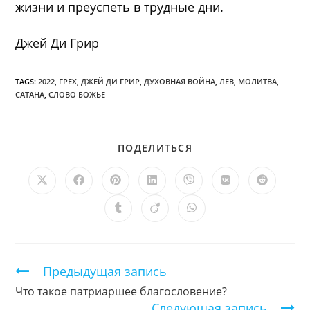
жизни и преуспеть в трудные дни.
Джей Ди Грир
TAGS:
2022
,
ГРЕХ
,
ДЖЕЙ ДИ ГРИР
,
ДУХОВНАЯ ВОЙНА
,
ЛЕВ
,
МОЛИТВА
,
САТАНА
,
СЛОВО БОЖЬЕ
ПОДЕЛИТЬСЯ
ПОДЕЛИТЬСЯ
ЭТИМ
КОНТЕНТОМ
Открывается
Открывается
Открывается
Открывается
Открывается
Открывается
Открыв
в
в
в
в
в
в
в
новом
новом
новом
новом
новом
новом
новом
Открывается
Открывается
Открывается
окне
окне
окне
окне
окне
окне
окне
в
в
в
новом
новом
новом
окне
окне
окне
Продолжить
Предыдущая запись
чтение
Что такое патриаршее благословение?
Следующая запись