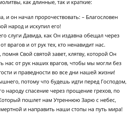
олитвы, как длинные, так и краткие:
а, и он начал пророчествовать: – Благословен
ой народ и искупил его!
его слуги Давида, как Он издавна обещал через
т врагов и от рук тех, кто ненавидит нас.
помня Свой святой завет, клятву, которой Он
ь нас от рук наших врагов, чтобы мы могли без
тости и праведности во все дни нашей жизни!
ышнего, потому что будешь идти перед Господом,
Его народу спасение через прощение грехов, по
Который пошлет нам Утреннюю Зарю с небес,
смертной и направить наши стопы на путь мира!