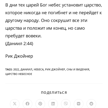
В дни тех царей Бог небес установит царство,
которое никогда не погибнет и не перейдет к
другому народу. Оно сокрушит все эти
царства и положит им конец, но само
пребудет вовеки.
(Даниил 2:44)
Рик Джойнер
TAGS:
2022
,
ДАНИИЛ
,
НЕБЕСА
,
РИК ДЖОЙНЕР
,
СНЫ И ВИДЕНИЯ
,
ЦАРСТВО НЕБЕСНОЕ
ПОДЕЛИТЬСЯ
ПОДЕЛИТЬСЯ
ЭТИМ
КОНТЕНТОМ
Открывается
Открывается
Открывается
Открывается
Открывается
Открывается
Открыв