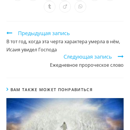
в
в
в
в
в
в
в
новом
новом
новом
новом
новом
новом
новом
Открывается
Открывается
Открывается
окне
окне
окне
окне
окне
окне
окне
в
в
в
новом
новом
новом
окне
окне
окне
Продолжить
Предыдущая запись
чтение
В тот год, когда эта черта характера умерла в нём,
Исаия увидел Господа
Следующая запись
Ежедневное пророческое слово
ВАМ ТАКЖЕ МОЖЕТ ПОНРАВИТЬСЯ