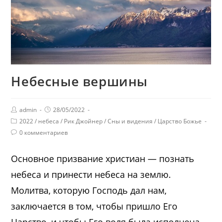
Небесные вершины
admin
28/05/2022
2022
/
небеса
/
Рик Джойнер
/
Сны и видения
/
Царство Божье
0 комментариев
Основное призвание христиан — познать
небеса и принести небеса на землю.
Молитва, которую Господь дал нам,
заключается в том, чтобы пришло Его