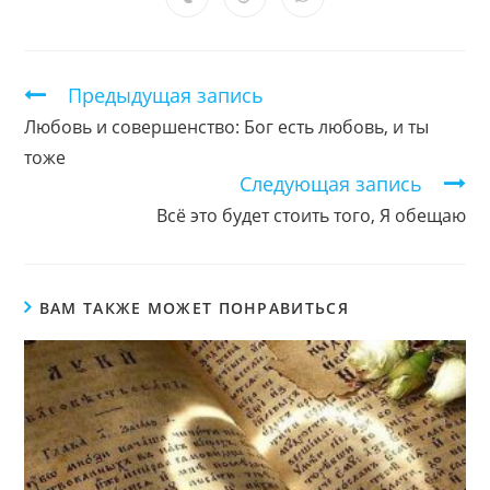
Открывается
Открывается
Открывается
окне
окне
окне
окне
окне
окне
окне
в
в
в
новом
новом
новом
окне
окне
окне
Продолжить
Предыдущая запись
чтение
Любовь и совершенство: Бог есть любовь, и ты
тоже
Следующая запись
Всё это будет стоить того, Я обещаю
ВАМ ТАКЖЕ МОЖЕТ ПОНРАВИТЬСЯ