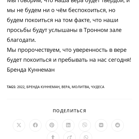
Мы говорим, что наша вера будет твёрдой, и
мы не будем ни о чём беспокоиться, но
будем покоиться на том факте, что наши
просьбы будут услышаны в Тронном зале
благодати.
Мы пророчествуем, что уверенность в вере
будет покоиться и пребывать на нас сегодня!
Бренда Куннеман
TAGS:
2022
,
БРЕНДА КУННЕМАН
,
ВЕРА
,
МОЛИТВА
,
ЧУДЕСА
ПОДЕЛИТЬСЯ
ПОДЕЛИТЬСЯ
ЭТИМ
КОНТЕНТОМ
Открывается
Открывается
Открывается
Открывается
Открывается
Открывается
Открыв
в
в
в
в
в
в
в
новом
новом
новом
новом
новом
новом
новом