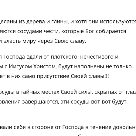
деланы из дерева и глины, и хотя они используютс
ляются сосудами чести, которые Бог собирается
и власть миру через Свою славу.
я Господа вдали от плотского, нечестивого и
м с Иисусом Христом, будут наполнены не только
т в них само присутствие Своей славы!!!
сосуды в тайных местах Своей силы, скрытых от гла
товления завершаются, эти сосуды вот-вот будут
вали себя в стороне от Господа в течение довольн