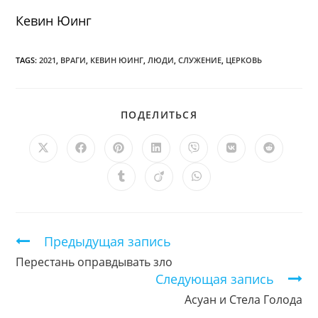
Кевин Юинг
TAGS:
2021
,
ВРАГИ
,
КЕВИН ЮИНГ
,
ЛЮДИ
,
СЛУЖЕНИЕ
,
ЦЕРКОВЬ
ПОДЕЛИТЬСЯ
ПОДЕЛИТЬСЯ
ЭТИМ
КОНТЕНТОМ
Открывается
Открывается
Открывается
Открывается
Открывается
Открывается
Открыв
в
в
в
в
в
в
в
новом
новом
новом
новом
новом
новом
новом
Открывается
Открывается
Открывается
окне
окне
окне
окне
окне
окне
окне
в
в
в
новом
новом
новом
окне
окне
окне
Продолжить
Предыдущая запись
чтение
Перестань оправдывать зло
Следующая запись
Асуан и Стела Голода