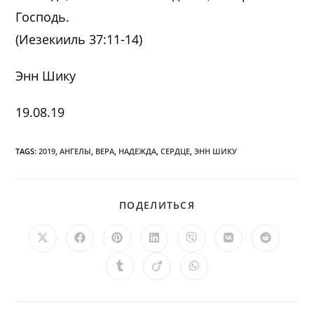
Господь.
(Иезекииль 37:11-14)
Энн Шику
19.08.19
TAGS:
2019
,
АНГЕЛЫ
,
ВЕРА
,
НАДЕЖДА
,
СЕРДЦЕ
,
ЭНН ШИКУ
ПОДЕЛИТЬСЯ
ПОДЕЛИТЬСЯ
ЭТИМ
КОНТЕНТОМ
Открывается
Открывается
Открывается
Открывается
Открывается
Открывается
Открыв
в
в
в
в
в
в
в
новом
новом
новом
новом
новом
новом
новом
Открывается
Открывается
Открывается
окне
окне
окне
окне
окне
окне
окне
в
в
в
новом
новом
новом
окне
окне
окне