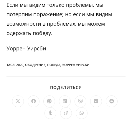
Если мы видим только проблемы, мы
потерпим поражение; но если мы видим
возможности в проблемах, мы можем
одержать победу.
Уоррен Уирсби
TAGS:
2020
,
ОБОДРЕНИЕ
,
ПОБЕДА
,
УОРРЕН УИРСБИ
ПОДЕЛИТЬСЯ
ПОДЕЛИТЬСЯ
ЭТИМ
КОНТЕНТОМ
Открывается
Открывается
Открывается
Открывается
Открывается
Открывается
Открыв
в
в
в
в
в
в
в
новом
новом
новом
новом
новом
новом
новом
Открывается
Открывается
Открывается
окне
окне
окне
окне
окне
окне
окне
в
в
в
новом
новом
новом
окне
окне
окне