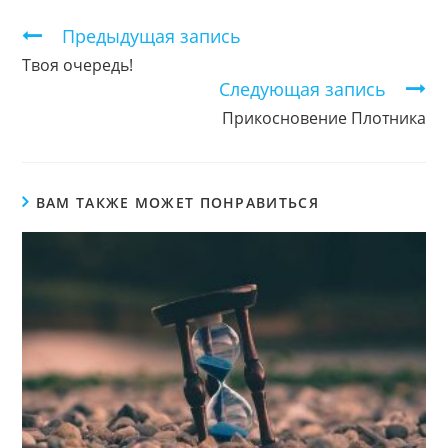
окне
окне
окне
Продолжить
Предыдущая запись
чтение
Твоя очередь!
Следующая запись
Прикосновение Плотника
ВАМ ТАКЖЕ МОЖЕТ ПОНРАВИТЬСЯ