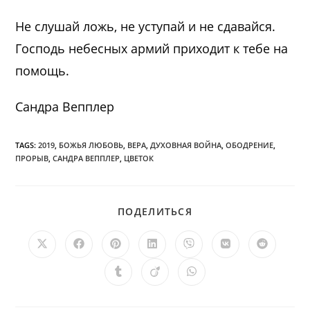
Не слушай ложь, не уступай и не сдавайся.
Господь небесных армий приходит к тебе на
помощь.
Сандра Вепплер
TAGS:
2019
,
БОЖЬЯ ЛЮБОВЬ
,
ВЕРА
,
ДУХОВНАЯ ВОЙНА
,
ОБОДРЕНИЕ
,
ПРОРЫВ
,
САНДРА ВЕППЛЕР
,
ЦВЕТОК
ПОДЕЛИТЬСЯ
ПОДЕЛИТЬСЯ
ЭТИМ
КОНТЕНТОМ
Открывается
Открывается
Открывается
Открывается
Открывается
Открывается
Открыв
в
в
в
в
в
в
в
новом
новом
новом
новом
новом
новом
новом
Открывается
Открывается
Открывается
окне
окне
окне
окне
окне
окне
окне
в
в
в
новом
новом
новом