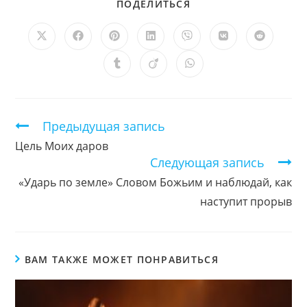
ПОДЕЛИТЬСЯ
ПОДЕЛИТЬСЯ
ЭТИМ
КОНТЕНТОМ
Открывается
Открывается
Открывается
Открывается
Открывается
Открывается
Открыв
в
в
в
в
в
в
в
новом
новом
новом
новом
новом
новом
новом
Открывается
Открывается
Открывается
окне
окне
окне
окне
окне
окне
окне
в
в
в
новом
новом
новом
окне
окне
окне
Продолжить
Предыдущая запись
чтение
Цель Моих даров
Следующая запись
«Ударь по земле» Словом Божьим и наблюдай, как
наступит прорыв
ВАМ ТАКЖЕ МОЖЕТ ПОНРАВИТЬСЯ