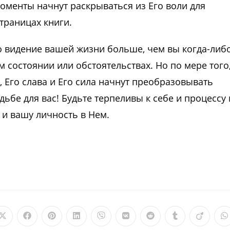
моменты начнут раскрываться из Его воли для
страницах книги.
Его видение вашей жизни больше, чем вы когда-либ
 состоянии или обстоятельствах. Но по мере того
, Его слава и Его сила начнут преобразовывать
дьбе для вас! Будьте терпеливы к себе и процессу 
 и вашу личность в Нем.
Открывается
Открывается
Открывается
Открывается
Открывается
Открывается
Открывается
Открываетс
Откры
О
в
в
в
в
в
в
в
в
в
в