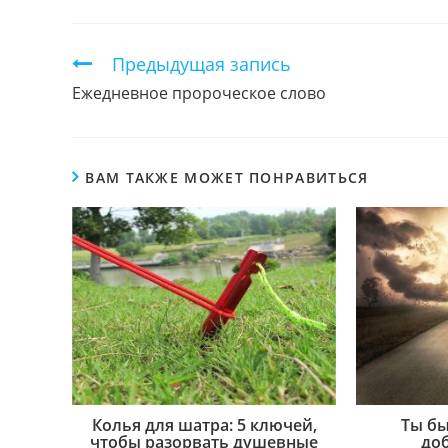
ЭТИМ
КОНТЕНТОМ
Продолжить
Предыдущая запись
чтение
Ежедневное пророческое слово
ВАМ ТАКЖЕ МОЖЕТ ПОНРАВИТЬСЯ
Колья для шатра: 5 ключей,
Ты б
чтобы разорвать душевные
до