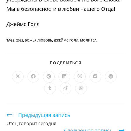
Мы в безопасности в любви нашего Отца!
Джеймс Голл
TAGS:
2022
,
БОЖЬЯ ЛЮБОВЬ
,
ДЖЕЙМС ГОЛЛ
,
МОЛИТВА
ПОДЕЛИТЬСЯ
ПОДЕЛИТЬСЯ
ЭТИМ
КОНТЕНТОМ
Открывается
Открывается
Открывается
Открывается
Открывается
Открывается
Открыв
в
в
в
в
в
в
в
новом
новом
новом
новом
новом
новом
новом
Открывается
Открывается
Открывается
окне
окне
окне
окне
окне
окне
окне
в
в
в
новом
новом
новом
окне
окне
окне
Продолжить
Предыдущая запись
чтение
Отец говорит сегодня
Следующая запись