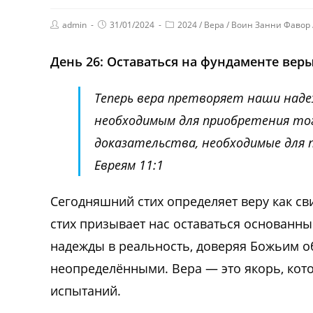
admin
31/01/2024
2024
/
Вера
/
Воин Занни Фавор
День 26: Оставаться на фундаменте вер
Теперь вера претворяет наши над
необходимым для приобретения тог
доказательства, необходимые для 
Евреям 11:1
Сегодняшний стих определяет веру как с
стих призывает нас оставаться основанны
надежды в реальность, доверяя Божьим об
неопределёнными. Вера — это якорь, кот
испытаний.