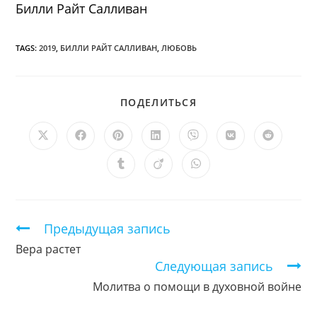
Билли Райт Салливан
TAGS:
2019
,
БИЛЛИ РАЙТ САЛЛИВАН
,
ЛЮБОВЬ
ПОДЕЛИТЬСЯ
ПОДЕЛИТЬСЯ
ЭТИМ
КОНТЕНТОМ
Открывается
Открывается
Открывается
Открывается
Открывается
Открывается
Открыв
в
в
в
в
в
в
в
новом
новом
новом
новом
новом
новом
новом
Открывается
Открывается
Открывается
окне
окне
окне
окне
окне
окне
окне
в
в
в
новом
новом
новом
окне
окне
окне
Продолжить
Предыдущая запись
чтение
Вера растет
Следующая запись
Молитва о помощи в духовной войне