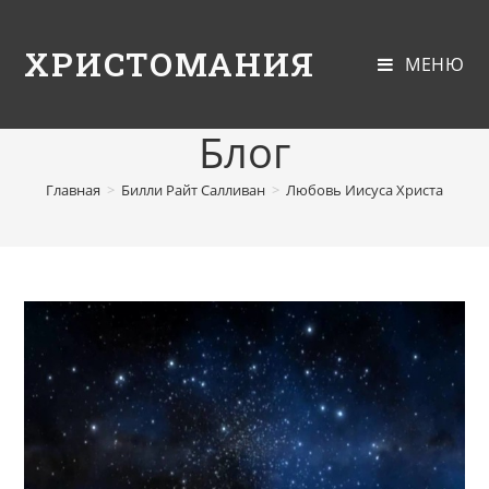
ХРИСТОМАНИЯ
МЕНЮ
Блог
Главная
>
Билли Райт Салливан
>
Любовь Иисуса Христа