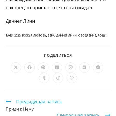
наконец-то пришло то, что ты ожидал.
Даннет Линн
TAGS:
2020
,
БОЖЬЯ ЛЮБОВЬ
,
ВЕРА
,
ДАННЕТ ЛИНН
,
ОБОДРЕНИЕ
,
РОДЫ
ПОДЕЛИТЬСЯ
ПОДЕЛИТЬСЯ
ЭТИМ
КОНТЕНТОМ
Открывается
Открывается
Открывается
Открывается
Открывается
Открывается
Открыв
в
в
в
в
в
в
в
новом
новом
новом
новом
новом
новом
новом
Открывается
Открывается
Открывается
окне
окне
окне
окне
окне
окне
окне
в
в
в
новом
новом
новом
окне
окне
окне
Продолжить
Предыдущая запись
чтение
Приди к Нему
Следующая запись