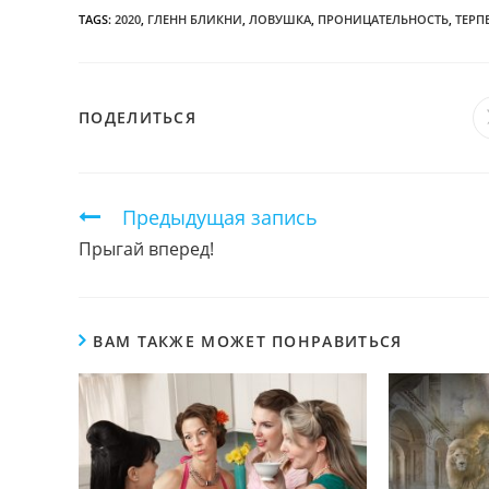
TAGS:
2020
,
ГЛЕНН БЛИКНИ
,
ЛОВУШКА
,
ПРОНИЦАТЕЛЬНОСТЬ
,
ТЕРП
ПОДЕЛИТЬСЯ
ПОДЕЛИТЬСЯ
ЭТИМ
КОНТЕНТОМ
Продолжить
Предыдущая запись
чтение
Прыгай вперед!
ВАМ ТАКЖЕ МОЖЕТ ПОНРАВИТЬСЯ