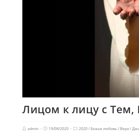
Лицом к лицу с Тем,
admin
19/08/2020
2020
/
Божья любовь
/
Вера
/
Джи