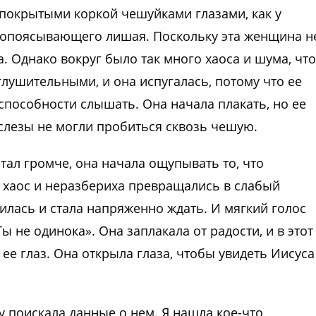
 покрытыми коркой чешуйками глазами, как у
й опоясывающего лишая. Поскольку эта женщина н
а. Однако вокруг было так много хаоса и шума, что
глушительными, и она испугалась, потому что ее
способности слышать. Она начала плакать, но ее
 слезы не могли пробиться сквозь чешую.
тал громче, она начала ощупывать то, что
 хаос и неразбериха превращались в слабый
илась и стала напряженно ждать. И мягкий голос
Ты не одинока». Она заплакала от радости, и в этот
ее глаз. Она открыла глаза, чтобы увидеть Иисуса
 поискала данные о нем. Я нашла кое-что