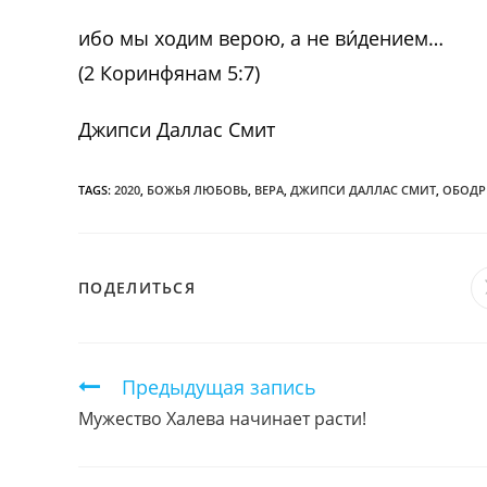
ибо мы ходим верою, а не ви́дением…
(2 Коринфянам 5:7)
Джипси Даллас Смит
TAGS:
2020
,
БОЖЬЯ ЛЮБОВЬ
,
ВЕРА
,
ДЖИПСИ ДАЛЛАС СМИТ
,
ОБОДР
ПОДЕЛИТЬСЯ
ПОДЕЛИТЬСЯ
ЭТИМ
КОНТЕНТОМ
Продолжить
Предыдущая запись
чтение
Мужество Халева начинает расти!