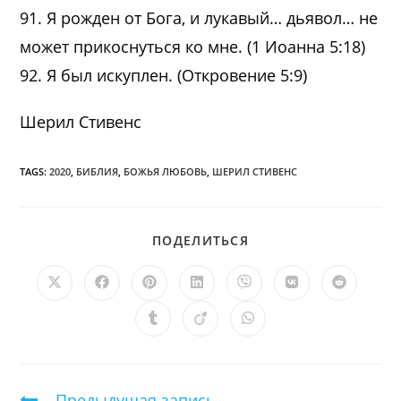
91. Я рожден от Бога, и лукавый… дьявол… не
может прикоснуться ко мне. (1 Иоанна 5:18)
92. Я был искуплен. (Откровение 5:9)
Шерил Стивенс
TAGS:
2020
,
БИБЛИЯ
,
БОЖЬЯ ЛЮБОВЬ
,
ШЕРИЛ СТИВЕНС
ПОДЕЛИТЬСЯ
ПОДЕЛИТЬСЯ
ЭТИМ
КОНТЕНТОМ
Открывается
Открывается
Открывается
Открывается
Открывается
Открывается
Открыв
в
в
в
в
в
в
в
новом
новом
новом
новом
новом
новом
новом
Открывается
Открывается
Открывается
окне
окне
окне
окне
окне
окне
окне
в
в
в
новом
новом
новом
окне
окне
окне
Продолжить
Предыдущая запись