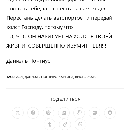
открыть тебе, кто ты есть на самом деле.
Перестань делать автопортрет и передай
холст Господу, потому что
ТО, ЧТО ОН НАРИСУЕТ НА ХОЛСТЕ ТВОЕЙ
ЖИЗНИ, СОВЕРШЕННО ИЗУМИТ ТЕБЯ!!!
Даниэль Понтиус
TAGS:
2021
,
ДАНИЭЛЬ ПОНТИУС
,
КАРТИНА
,
КИСТЬ
,
ХОЛСТ
ПОДЕЛИТЬСЯ
ПОДЕЛИТЬСЯ
ЭТИМ
КОНТЕНТОМ
Открывается
Открывается
Открывается
Открывается
Открывается
Открывается
Открыв
в
в
в
в
в
в
в
новом
новом
новом
новом
новом
новом
новом
Открывается
Открывается
Открывается