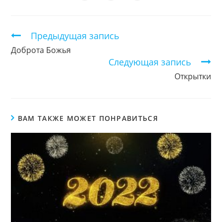
окне
окне
окне
окне
окне
окне
окне
в
в
в
новом
новом
новом
окне
окне
окне
Продолжить
Предыдущая запись
чтение
Доброта Божья
Следующая запись
Открытки
ВАМ ТАКЖЕ МОЖЕТ ПОНРАВИТЬСЯ