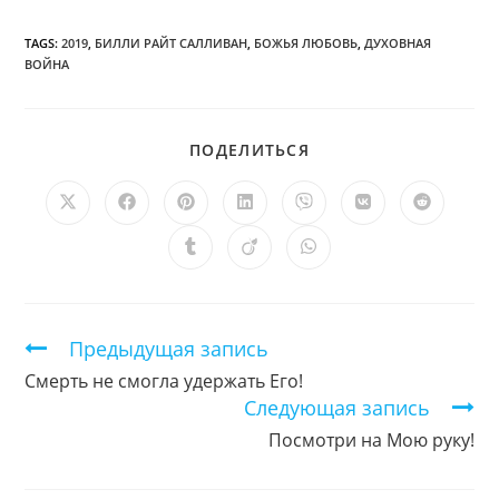
TAGS:
2019
,
БИЛЛИ РАЙТ САЛЛИВАН
,
БОЖЬЯ ЛЮБОВЬ
,
ДУХОВНАЯ
ВОЙНА
ПОДЕЛИТЬСЯ
ПОДЕЛИТЬСЯ
ЭТИМ
КОНТЕНТОМ
Открывается
Открывается
Открывается
Открывается
Открывается
Открывается
Открыв
в
в
в
в
в
в
в
новом
новом
новом
новом
новом
новом
новом
Открывается
Открывается
Открывается
окне
окне
окне
окне
окне
окне
окне
в
в
в
новом
новом
новом
окне
окне
окне
Продолжить
Предыдущая запись
чтение
Смерть не смогла удержать Его!
Следующая запись
Посмотри на Мою руку!