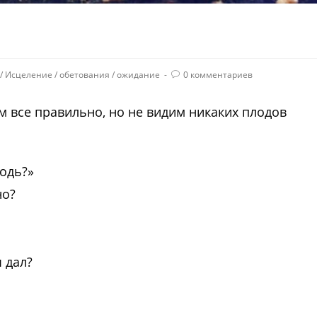
/
Исцеление
/
обетования
/
ожидание
0 комментариев
ем все правильно, но не видим никаких плодов
одь?»
но?
 дал?