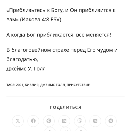
«Приблизьтесь к Богу, и Он приблизится к
вам» (Иакова 4:8 ESV)
А когда Бог приближается, все меняется!
В благоговейном страхе перед Его чудом и
благодатью,
Джеймс У. Голл
TAGS:
2021
,
БИБЛИЯ
,
ДЖЕЙМС ГОЛЛ
,
ПРИСУТСТВИЕ
ПОДЕЛИТЬСЯ
ПОДЕЛИТЬСЯ
ЭТИМ
КОНТЕНТОМ
Открывается
Открывается
Открывается
Открывается
Открывается
Открывается
Открыв
в
в
в
в
в
в
в