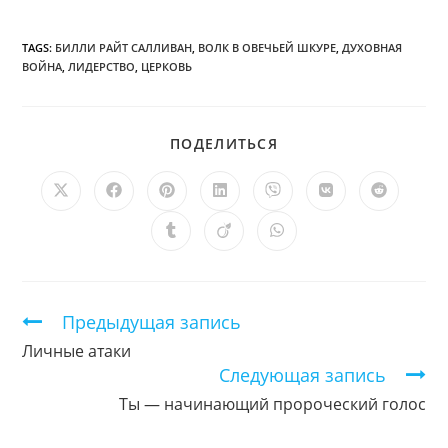
TAGS:
БИЛЛИ РАЙТ САЛЛИВАН
,
ВОЛК В ОВЕЧЬЕЙ ШКУРЕ
,
ДУХОВНАЯ
ВОЙНА
,
ЛИДЕРСТВО
,
ЦЕРКОВЬ
ПОДЕЛИТЬСЯ
ПОДЕЛИТЬСЯ
ЭТИМ
КОНТЕНТОМ
Открывается
Открывается
Открывается
Открывается
Открывается
Открывается
Открыв
в
в
в
в
в
в
в
новом
новом
новом
новом
новом
новом
новом
Открывается
Открывается
Открывается
окне
окне
окне
окне
окне
окне
окне
в
в
в
новом
новом
новом
окне
окне
окне
Продолжить
Предыдущая запись
чтение
Личные атаки
Следующая запись
Ты — начинающий пророческий голос