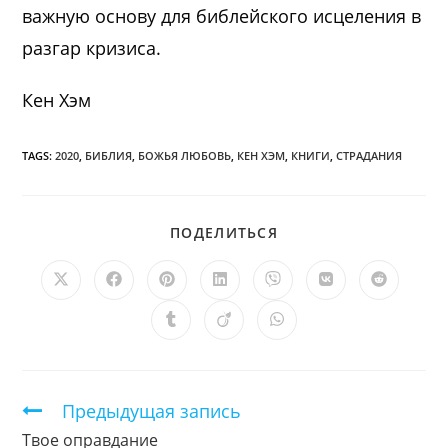
важную основу для библейского исцеления в
разгар кризиса.
Кен Хэм
TAGS:
2020
,
БИБЛИЯ
,
БОЖЬЯ ЛЮБОВЬ
,
КЕН ХЭМ
,
КНИГИ
,
СТРАДАНИЯ
ПОДЕЛИТЬСЯ
ПОДЕЛИТЬСЯ
ЭТИМ
КОНТЕНТОМ
Открывается
Открывается
Открывается
Открывается
Открывается
Открывается
Открыв
в
в
в
в
в
в
в
новом
новом
новом
новом
новом
новом
новом
Открывается
Открывается
Открывается
окне
окне
окне
окне
окне
окне
окне
в
в
в
новом
новом
новом
окне
окне
окне
Продолжить
Предыдущая запись
чтение
Твое оправдание