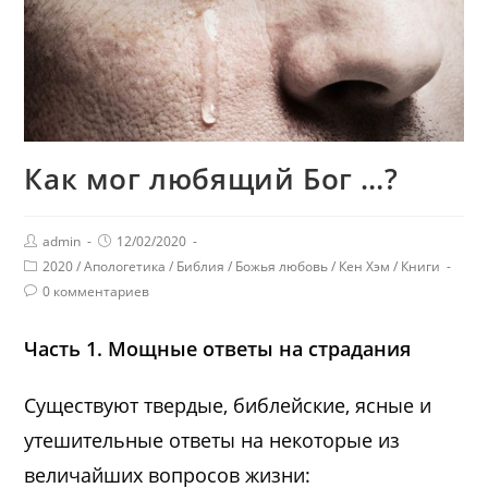
Как мог любящий Бог …?
admin
12/02/2020
2020
/
Апологетика
/
Библия
/
Божья любовь
/
Кен Хэм
/
Книги
0 комментариев
Часть 1. Мощные ответы на страдания
Существуют твердые, библейские, ясные и
утешительные ответы на некоторые из
величайших вопросов жизни: