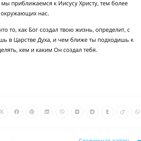
 мы приближаемся к Иисусу Христу, тем более
 окружающих нас.
то то, как Бог создал твою жизнь, определит, с
ь в Царстве Духа, и чем ближе ты подходишь к
елять, кем и каким Он создал тебя.
Открывается
Открывается
Открывается
Открывается
Открывается
Открывается
Открывается
Открываетс
Откры
О
в
в
в
в
в
в
в
в
в
в
новом
новом
новом
новом
новом
новом
новом
новом
новом
н
окне
окне
окне
окне
окне
окне
окне
окне
окне
о
Следующая запись