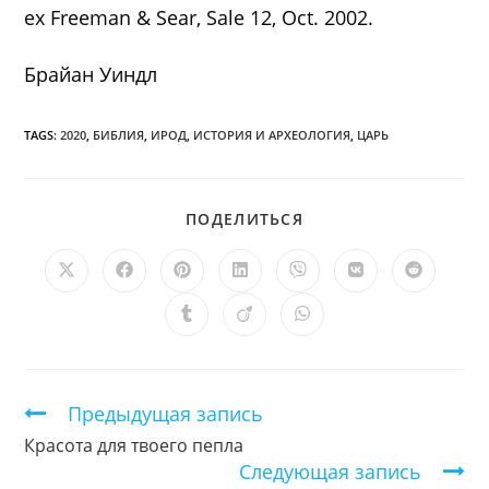
ex Freeman & Sear, Sale 12, Oct. 2002.
Брайан Уиндл
TAGS:
2020
,
БИБЛИЯ
,
ИРОД
,
ИСТОРИЯ И АРХЕОЛОГИЯ
,
ЦАРЬ
ПОДЕЛИТЬСЯ
ПОДЕЛИТЬСЯ
ЭТИМ
КОНТЕНТОМ
Открывается
Открывается
Открывается
Открывается
Открывается
Открывается
Открыв
в
в
в
в
в
в
в
новом
новом
новом
новом
новом
новом
новом
Открывается
Открывается
Открывается
окне
окне
окне
окне
окне
окне
окне
в
в
в
новом
новом
новом
окне
окне
окне
Продолжить
Предыдущая запись
чтение
Красота для твоего пепла
Следующая запись