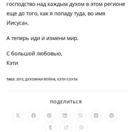
господство над каждым духом в этом регионе
еще до того, как я попаду туда, во имя
Иисуса».
А теперь иди и измени мир.
С большой любовью,
Кэти
TAGS:
2019
,
ДУХОВНАЯ ВОЙНА
,
КЭТИ СОУЗА
ПОДЕЛИТЬСЯ
ПОДЕЛИТЬСЯ
ЭТИМ
КОНТЕНТОМ
Открывается
Открывается
Открывается
Открывается
Открывается
Открывается
Открыв
в
в
в
в
в
в
в
новом
новом
новом
новом
новом
новом
новом
Открывается
Открывается
Открывается