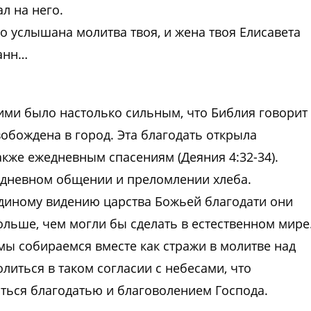
ал на него.
ибо услышана молитва твоя, и жена твоя Елисавета
оанн…
ми было настолько сильным, что Библия говорит
вобождена в город. Эта благодать открыла
акже ежедневным спасениям (Деяния 4:32-34).
жедневном общении и преломлении хлеба.
единому видению царства Божьей благодати они
льше, чем могли бы сделать в естественном мире
мы собираемся вместе как стражи в молитве над
иться в таком согласии с небесами, что
ться благодатью и благоволением Господа.