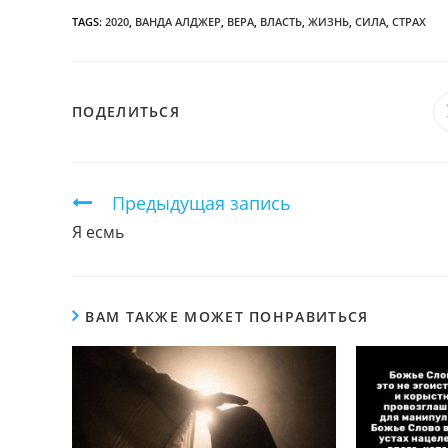
TAGS:
2020
,
ВАНДА АЛДЖЕР
,
ВЕРА
,
ВЛАСТЬ
,
ЖИЗНЬ
,
СИЛА
,
СТРАХ
ПОДЕЛИТЬСЯ
ПОДЕЛИТЬСЯ
ЭТИМ
КОНТЕНТОМ
Продолжить
Предыдущая запись
чтение
Я есмь
ВАМ ТАКЖЕ МОЖЕТ ПОНРАВИТЬСЯ