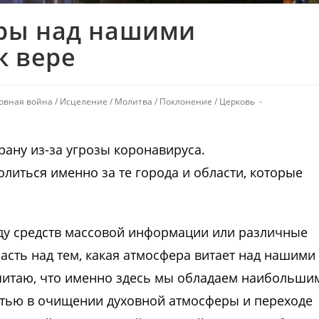
ры над нашими
к вере
овная война
/
Исцеление
/
Молитва
/
Поклонение
/
Церковь
рану из-за угрозы коронавируса.
олиться именно за те города и области, которые
ду средств массовой информации или различные
ласть над тем, какая атмосфера витает над нашими
читаю, что именно здесь мы обладаем наибольши
стью в очищении духовной атмосферы и переходе