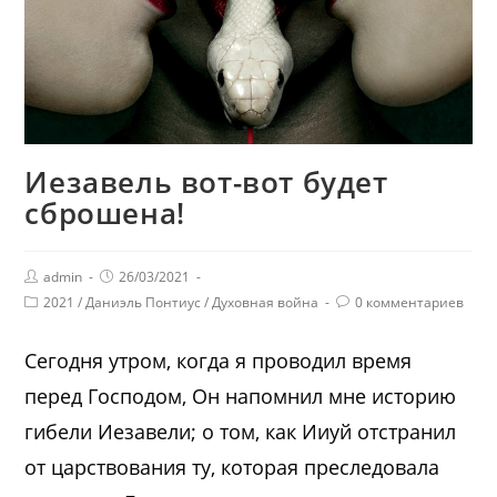
Иезавель вот-вот будет
сброшена!
admin
26/03/2021
2021
/
Даниэль Понтиус
/
Духовная война
0 комментариев
Сегодня утром, когда я проводил время
перед Господом, Он напомнил мне историю
гибели Иезавели; о том, как Ииуй отстранил
от царствования ту, которая преследовала