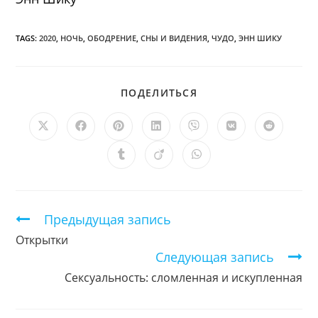
TAGS:
2020
,
НОЧЬ
,
ОБОДРЕНИЕ
,
СНЫ И ВИДЕНИЯ
,
ЧУДО
,
ЭНН ШИКУ
ПОДЕЛИТЬСЯ
ПОДЕЛИТЬСЯ
ЭТИМ
КОНТЕНТОМ
Открывается
Открывается
Открывается
Открывается
Открывается
Открывается
Открыв
в
в
в
в
в
в
в
новом
новом
новом
новом
новом
новом
новом
Открывается
Открывается
Открывается
окне
окне
окне
окне
окне
окне
окне
в
в
в
новом
новом
новом
окне
окне
окне
Продолжить
Предыдущая запись
чтение
Открытки
Следующая запись
Сексуальность: сломленная и искупленная