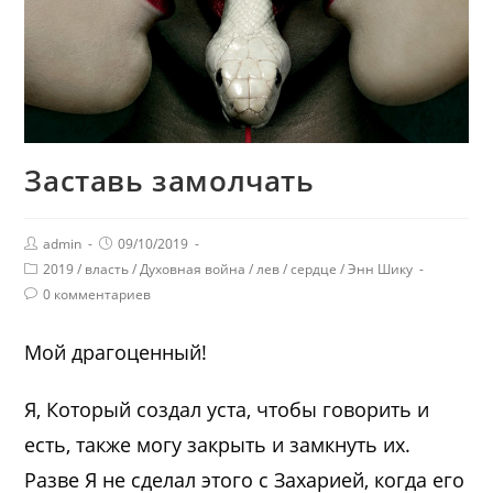
Заставь замолчать
admin
09/10/2019
2019
/
власть
/
Духовная война
/
лев
/
сердце
/
Энн Шику
0 комментариев
Мой драгоценный!
Я, Который создал уста, чтобы говорить и
есть, также могу закрыть и замкнуть их.
Разве Я не сделал этого с Захарией, когда его