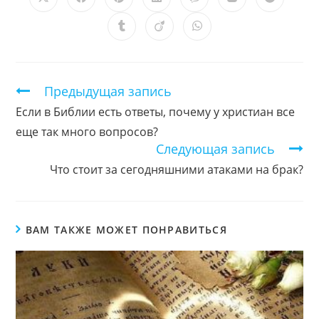
Открывается
Открывается
Открывается
Открывается
Открывается
Открывается
Открыв
в
в
в
в
в
в
в
новом
новом
новом
новом
новом
новом
новом
Открывается
Открывается
Открывается
окне
окне
окне
окне
окне
окне
окне
в
в
в
новом
новом
новом
окне
окне
окне
Продолжить
Предыдущая запись
чтение
Если в Библии есть ответы, почему у христиан все
еще так много вопросов?
Следующая запись
Что стоит за сегодняшними атаками на брак?
ВАМ ТАКЖЕ МОЖЕТ ПОНРАВИТЬСЯ