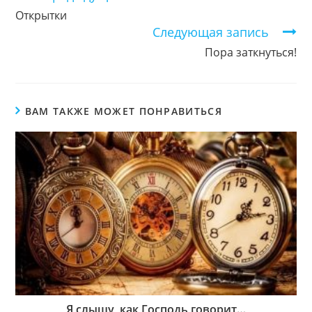
чтение
Открытки
Следующая запись
Пора заткнуться!
ВАМ ТАКЖЕ МОЖЕТ ПОНРАВИТЬСЯ
Я слышу, как Господь говорит…