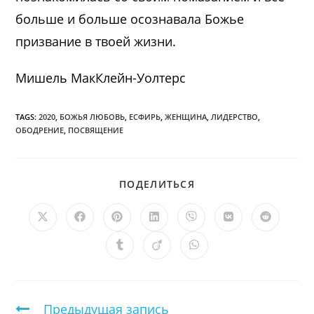
больше и больше осознавала Божье
призвание в твоей жизни.
Мишель МакКлейн-Уолтерс
TAGS:
2020
,
БОЖЬЯ ЛЮБОВЬ
,
ЕСФИРЬ
,
ЖЕНЩИНА
,
ЛИДЕРСТВО
,
ОБОДРЕНИЕ
,
ПОСВЯЩЕНИЕ
ПОДЕЛИТЬСЯ
ПОДЕЛИТЬСЯ
ЭТИМ
КОНТЕНТОМ
Открывается
Открывается
Открывается
Открывается
Открывается
Открывается
Открыв
в
в
в
в
в
в
в
новом
новом
новом
новом
новом
новом
новом
Открывается
Открывается
Открывается
окне
окне
окне
окне
окне
окне
окне
в
в
в
новом
новом
новом
окне
окне
окне
Продолжить
Предыдущая запись