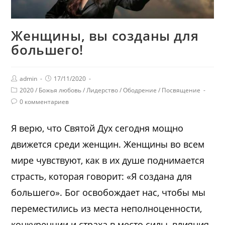
Женщины, вы созданы для
большего!
admin
17/11/2020
2020
/
Божья любовь
/
Лидерство
/
Ободрение
/
Посвящение
0 комментариев
Я верю, что Святой Дух сегодня мощно
движется среди женщин. Женщины во всем
мире чувствуют, как в их душе поднимается
страсть, которая говорит: «Я создана для
большего». Бог освобождает нас, чтобы мы
переместились из места неполноценности,
конкуренции и страха в место силы, влияния