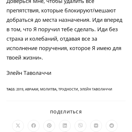
Доверься Мне, чтобы удалить все
препятствия, которые блокируют/мешают
добраться до места назначения. Иди вперед
в том, что Я поручил тебе сделать. Иди без
страха и колебаний, отдавая все за
исполнение поручения, которое Я имею для
твоей жизни».
Элейн Таволаччи
TAGS:
2019
,
АВРААМ
,
МОЛИТВА
,
ТРУДНОСТИ
,
ЭЛЕЙН ТАВОЛАЧЧИ
ПОДЕЛИТЬСЯ
ПОДЕЛИТЬСЯ
ЭТИМ
КОНТЕНТОМ
Открывается
Открывается
Открывается
Открывается
Открывается
Открывается
Открыв