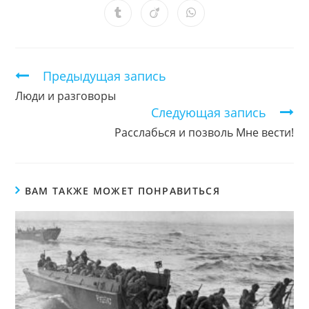
в
в
в
в
в
в
в
новом
новом
новом
новом
новом
новом
новом
Открывается
Открывается
Открывается
окне
окне
окне
окне
окне
окне
окне
в
в
в
новом
новом
новом
окне
окне
окне
Продолжить
Предыдущая запись
чтение
Люди и разговоры
Следующая запись
Расслабься и позволь Мне вести!
ВАМ ТАКЖЕ МОЖЕТ ПОНРАВИТЬСЯ